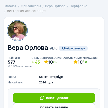
Главная
Фрилансеры
Вера Орлова
Портфолио
Векторная иллюстрация
Вера Орлова
›
VU.di
Нейросаммари
РЕЙТИНГ
ОТЗЫВЫ
ПРОФЕССИОНАЛИЗМ
КОММУНИКАЦИЯ
577
45
10
10
/10
/10
№ 1 989 в каталоге
Город
Санкт-Петербург
На сайте с
2014 года
Начать диалог
Создать задание