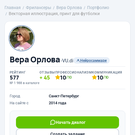
Главная
Фрилансеры
Вера Орлова
Портфолио
Векторная иллюстрация, принт для футболки
Вера Орлова
›
VU.di
Нейросаммари
РЕЙТИНГ
ОТЗЫВЫ
ПРОФЕССИОНАЛИЗМ
КОММУНИКАЦИЯ
577
45
10
10
/10
/10
№ 1 988 в каталоге
Город
Санкт-Петербург
На сайте с
2014 года
Начать диалог
Создать задание