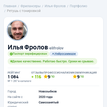
Главная
Фрилансеры
Илья Фролов
Портфолио
Ретушь с тонировкой
Илья Фролов
›
elifrolov
Паспорт верифицирован
Нейросаммари
Делаю качественно. Работаю быстро. Сроки не срываю.
РЕЙТИНГ
ОТЗЫВЫ
ПРОФЕССИОНАЛИЗМ
КОММУНИКАЦИЯ
1 084
116
9
9
/10
/10
№ 1 287 в каталоге
Город
Новозыбков
На сайте с
2020 года
Юридический
Самозанятый
статус