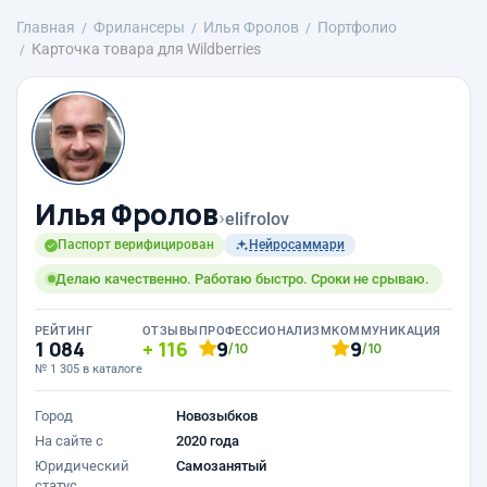
Главная
Фрилансеры
Илья Фролов
Портфолио
Карточка товара для Wildberries
Илья Фролов
›
elifrolov
Паспорт верифицирован
Нейросаммари
Делаю качественно. Работаю быстро. Сроки не срываю.
РЕЙТИНГ
ОТЗЫВЫ
ПРОФЕССИОНАЛИЗМ
КОММУНИКАЦИЯ
1 084
116
9
9
/10
/10
№ 1 305 в каталоге
Город
Новозыбков
На сайте с
2020 года
Юридический
Самозанятый
статус