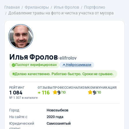
Главная
Фрилансеры
Илья Фролов
Портфолио
Добавление травы на фото и чистка участка от мусора
Илья Фролов
›
elifrolov
Паспорт верифицирован
Нейросаммари
Делаю качественно. Работаю быстро. Сроки не срываю.
РЕЙТИНГ
ОТЗЫВЫ
ПРОФЕССИОНАЛИЗМ
КОММУНИКАЦИЯ
1 084
116
9
9
/10
/10
№ 1 307 в каталоге
Город
Новозыбков
На сайте с
2020 года
Юридический
Самозанятый
статус