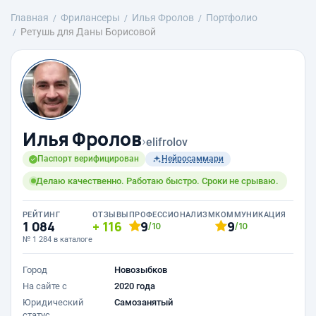
Главная
Фрилансеры
Илья Фролов
Портфолио
Ретушь для Даны Борисовой
Илья Фролов
›
elifrolov
Паспорт верифицирован
Нейросаммари
Делаю качественно. Работаю быстро. Сроки не срываю.
РЕЙТИНГ
ОТЗЫВЫ
ПРОФЕССИОНАЛИЗМ
КОММУНИКАЦИЯ
1 084
116
9
9
/10
/10
№ 1 284 в каталоге
Город
Новозыбков
На сайте с
2020 года
Юридический
Самозанятый
статус