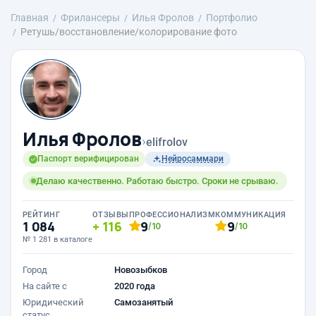
Главная
Фрилансеры
Илья Фролов
Портфолио
Ретушь/восстановление/колорирование фото
Илья Фролов
›
elifrolov
Паспорт верифицирован
Нейросаммари
Делаю качественно. Работаю быстро. Сроки не срываю.
РЕЙТИНГ
ОТЗЫВЫ
ПРОФЕССИОНАЛИЗМ
КОММУНИКАЦИЯ
1 084
116
9
9
/10
/10
№ 1 281 в каталоге
Город
Новозыбков
На сайте с
2020 года
Юридический
Самозанятый
статус