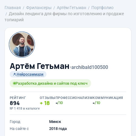
Главная
Фрилансеры
Артём Гетьман
Портфолио
Дизайн лендинга для фирмы по изготовлению и продаже
топиарий
Артём Гетьман
›
archibald100500
Нейросаммари
Разработка дизайна и сайтов под ключ
РЕЙТИНГ
ОТЗЫВЫ
ПРОФЕССИОНАЛИЗМ
КОММУНИКАЦИЯ
894
18
-
-
/10
/10
№ 1 418 в каталоге
Город
Минск
На сайте с
2018 года