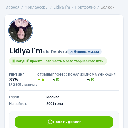
Главная
Фрилансеры
Lidiya I'm
Портфолио
Балкон
Lidiya I'm
›
de-Deniska
Нейросаммари
Каждый проект – это часть моего творческого пути
РЕЙТИНГ
ОТЗЫВЫ
ПРОФЕССИОНАЛИЗМ
КОММУНИКАЦИЯ
375
4
-
-
/10
/10
№ 2 895 в каталоге
Город
Москва
На сайте с
2009 года
Начать диалог