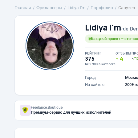
Главная
Фрилансеры
Lidiya I'm
Портфолио
Санузел
Lidiya I'm
›
de-Den
Каждый проект – это час
РЕЙТИНГ
ОТЗЫВЫ
ПР
375
4
-
/1
№ 2 900 в каталоге
Город
Москв
На сайте с
2009 г
Freelance.Boutique
Премиум-сервис для лучших исполнителей