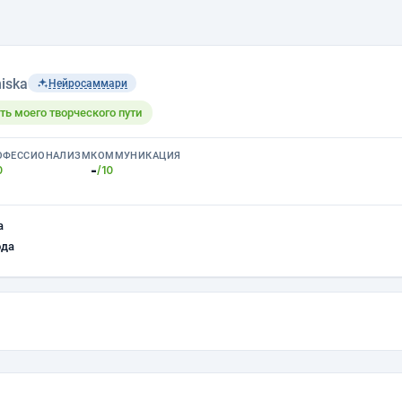
iska
Нейросаммари
ть моего творческого пути
ОФЕССИОНАЛИЗМ
КОММУНИКАЦИЯ
-
0
/10
а
ода