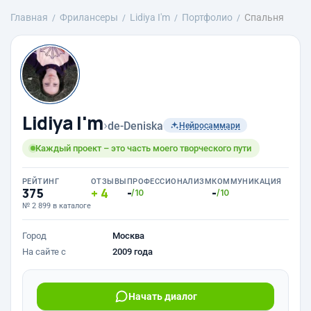
Главная
Фрилансеры
Lidiya I'm
Портфолио
Спальня
Lidiya I'm
›
de-Deniska
Нейросаммари
Каждый проект – это часть моего творческого пути
РЕЙТИНГ
ОТЗЫВЫ
ПРОФЕССИОНАЛИЗМ
КОММУНИКАЦИЯ
375
4
-
-
/10
/10
№ 2 899 в каталоге
Город
Москва
На сайте с
2009 года
Начать диалог