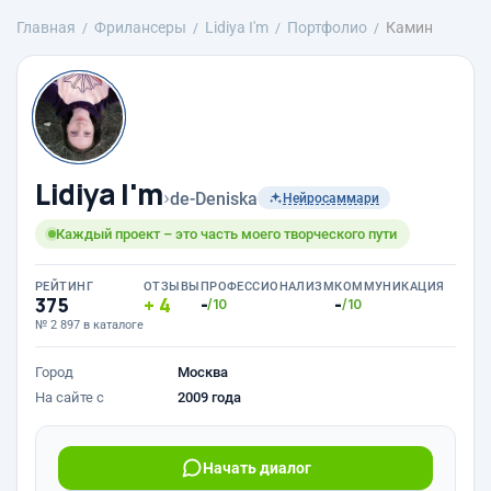
Главная
Фрилансеры
Lidiya I'm
Портфолио
Камин
Lidiya I'm
›
de-Deniska
Нейросаммари
Каждый проект – это часть моего творческого пути
РЕЙТИНГ
ОТЗЫВЫ
ПРОФЕССИОНАЛИЗМ
КОММУНИКАЦИЯ
375
4
-
-
/10
/10
№ 2 897 в каталоге
Город
Москва
На сайте с
2009 года
Начать диалог