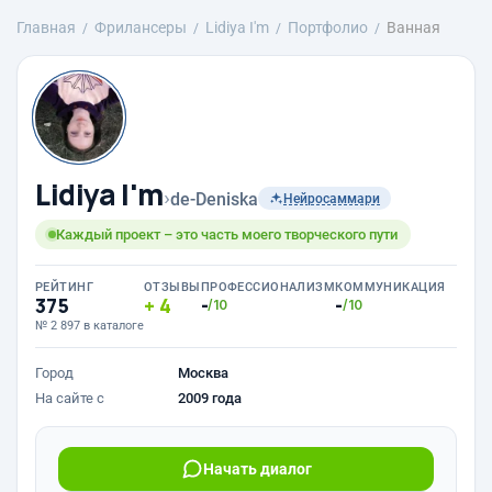
Главная
Фрилансеры
Lidiya I'm
Портфолио
Ванная
Lidiya I'm
›
de-Deniska
Нейросаммари
Каждый проект – это часть моего творческого пути
РЕЙТИНГ
ОТЗЫВЫ
ПРОФЕССИОНАЛИЗМ
КОММУНИКАЦИЯ
375
4
-
-
/10
/10
№ 2 897 в каталоге
Город
Москва
На сайте с
2009 года
Начать диалог