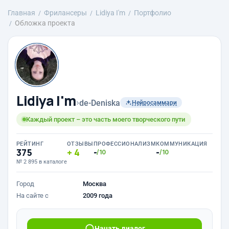
Главная
Фрилансеры
Lidiya I'm
Портфолио
Обложка проекта
Lidiya I'm
›
de-Deniska
Нейросаммари
Каждый проект – это часть моего творческого пути
РЕЙТИНГ
ОТЗЫВЫ
ПРОФЕССИОНАЛИЗМ
КОММУНИКАЦИЯ
375
4
-
-
/10
/10
№ 2 895 в каталоге
Город
Москва
На сайте с
2009 года
Начать диалог