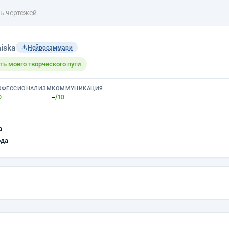
ь чертежей
iska
Нейросаммари
ть моего творческого пути
ОФЕССИОНАЛИЗМ
КОММУНИКАЦИЯ
-
0
/10
а
ода