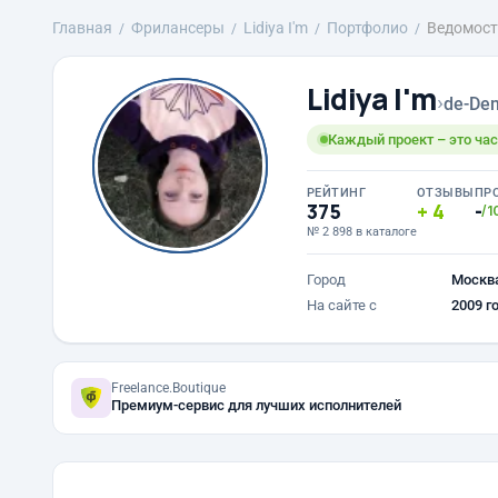
Главная
Фрилансеры
Lidiya I'm
Портфолио
Ведомост
Lidiya I'm
›
de-Den
Каждый проект – это час
РЕЙТИНГ
ОТЗЫВЫ
ПР
375
4
-
/1
№ 2 898 в каталоге
Город
Москв
На сайте с
2009 г
Freelance.Boutique
Премиум-сервис для лучших исполнителей