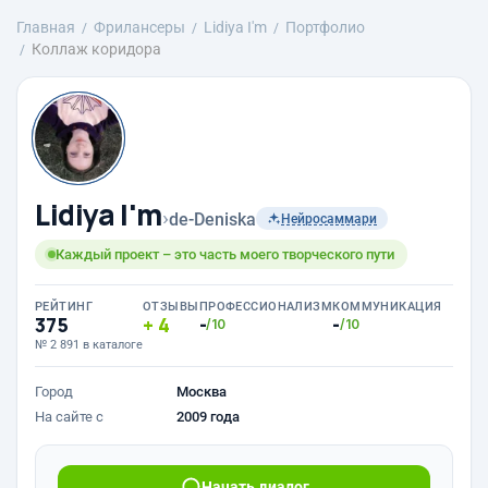
Главная
Фрилансеры
Lidiya I'm
Портфолио
Коллаж коридора
Lidiya I'm
›
de-Deniska
Нейросаммари
Каждый проект – это часть моего творческого пути
РЕЙТИНГ
ОТЗЫВЫ
ПРОФЕССИОНАЛИЗМ
КОММУНИКАЦИЯ
375
4
-
-
/10
/10
№ 2 891 в каталоге
Город
Москва
На сайте с
2009 года
Начать диалог