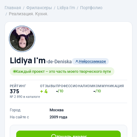
Главная
Фрилансеры
Lidiya I'm
Портфолио
Реализация. Кухня.
Lidiya I'm
›
de-Deniska
Нейросаммари
Каждый проект – это часть моего творческого пути
РЕЙТИНГ
ОТЗЫВЫ
ПРОФЕССИОНАЛИЗМ
КОММУНИКАЦИЯ
375
4
-
-
/10
/10
№ 2 890 в каталоге
Город
Москва
На сайте с
2009 года
Начать диалог