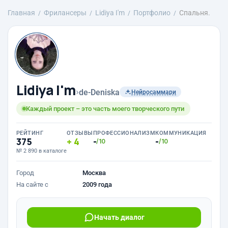
Главная
Фрилансеры
Lidiya I'm
Портфолио
Спальня.
Lidiya I'm
›
de-Deniska
Нейросаммари
Каждый проект – это часть моего творческого пути
РЕЙТИНГ
ОТЗЫВЫ
ПРОФЕССИОНАЛИЗМ
КОММУНИКАЦИЯ
375
4
-
-
/10
/10
№ 2 890 в каталоге
Город
Москва
На сайте с
2009 года
Начать диалог