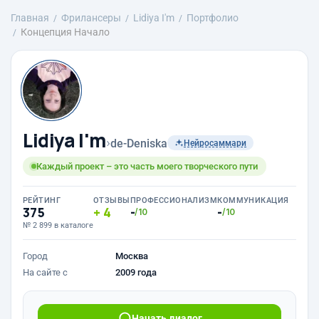
Главная
Фрилансеры
Lidiya I'm
Портфолио
Концепция Начало
Lidiya I'm
›
de-Deniska
Нейросаммари
Каждый проект – это часть моего творческого пути
РЕЙТИНГ
ОТЗЫВЫ
ПРОФЕССИОНАЛИЗМ
КОММУНИКАЦИЯ
375
4
-
-
/10
/10
№ 2 899 в каталоге
Город
Москва
На сайте с
2009 года
Начать диалог