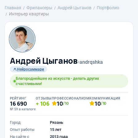
Главная
Фрилансеры
Андрей Цыганов
Портфолио
Интерьер квартиры
Андрей Цыганов
›
andrqshka
Нейросаммари
Благороднейшее из искусств - делать других
счастливыми!
РЕЙТИНГ
ОТЗЫВЫ
ПРОФЕССИОНАЛИЗМ
КОММУНИКАЦИЯ
16 690
106
10
10
/10
/10
№ 59 в каталоге
Город
Рязань
Опыт работы
15 лет
На сайте с
2013 года