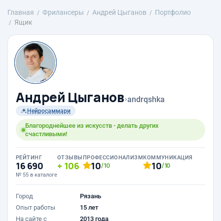
Главная
Фрилансеры
Андрей Цыганов
Портфолио
Ящик
Андрей Цыганов
›
andrqshka
Нейросаммари
Благороднейшее из искусств - делать других
счастливыми!
РЕЙТИНГ
ОТЗЫВЫ
ПРОФЕССИОНАЛИЗМ
КОММУНИКАЦИЯ
16 690
106
10
10
/10
/10
№ 55 в каталоге
Город
Рязань
Опыт работы
15 лет
На сайте с
2013 года