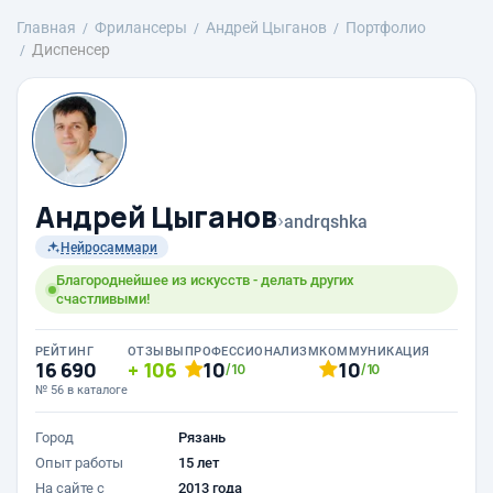
Главная
Фрилансеры
Андрей Цыганов
Портфолио
Диспенсер
Андрей Цыганов
›
andrqshka
Нейросаммари
Благороднейшее из искусств - делать других
счастливыми!
РЕЙТИНГ
ОТЗЫВЫ
ПРОФЕССИОНАЛИЗМ
КОММУНИКАЦИЯ
16 690
106
10
10
/10
/10
№ 56 в каталоге
Город
Рязань
Опыт работы
15 лет
На сайте с
2013 года