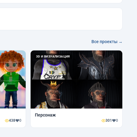
Все проекты →
3D И ВИЗУАЛИЗАЦИЯ
Персонаж
438
0
301
0