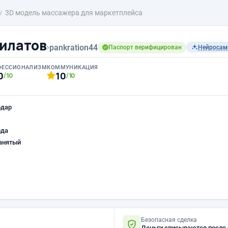
3D модель массажера для маркетплейса
илатов
›
pankration44
Паспорт верифицирован
Нейроса
ФЕССИОНАЛИЗМ
КОММУНИКАЦИЯ
0
10
/10
/10
одар
ода
анятый
Безопасная сделка
Деньги списываются после