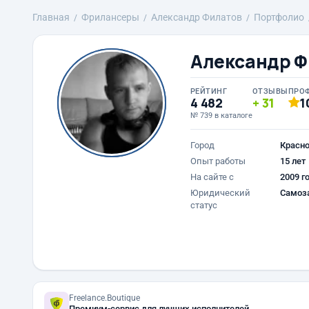
Главная
Фрилансеры
Александр Филатов
Портфолио
Александр Ф
РЕЙТИНГ
ОТЗЫВЫ
ПРО
4 482
31
1
№ 739 в каталоге
Город
Красн
Опыт работы
15 лет
На сайте с
2009 г
Юридический
Самоз
статус
Freelance.Boutique
Премиум-сервис для лучших исполнителей