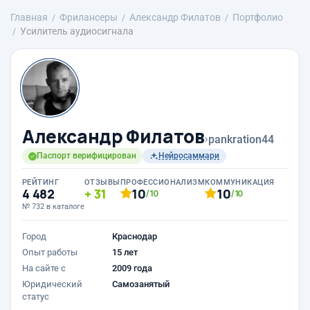
Главная
Фрилансеры
Александр Филатов
Портфолио
Усилитель аудиосигнала
Александр Филатов
›
pankration44
Паспорт верифицирован
Нейросаммари
РЕЙТИНГ
ОТЗЫВЫ
ПРОФЕССИОНАЛИЗМ
КОММУНИКАЦИЯ
4 482
31
10
10
/10
/10
№ 732 в каталоге
Город
Краснодар
Опыт работы
15 лет
На сайте с
2009 года
Юридический
Самозанятый
статус