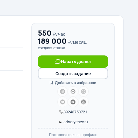
550
₽/час
189 000
₽/месяц
средняя ставка
Начать диалог
Создать задание
Добавить в избранное
89243750721
artsarychev.ru
Пожаловаться на профиль