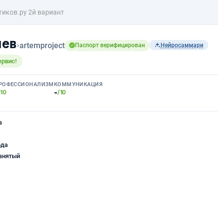
тиков.ру 2й вариант
чев
›
artemproject
Паспорт верифицирован
Нейросаммари
ервис!
РОФЕССИОНАЛИЗМ
КОММУНИКАЦИЯ
-
/10
/10
а
ода
анятый