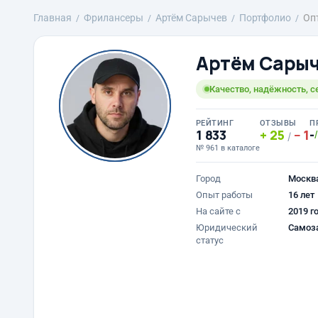
Главная
Фрилансеры
Артём Сарычев
Портфолио
Оп
Артём Сары
Качество, надёжность, с
РЕЙТИНГ
ОТЗЫВЫ
П
1 833
25
1
-
/
№ 961 в каталоге
Город
Москв
Опыт работы
16 лет
На сайте с
2019 г
Юридический
Самоз
статус