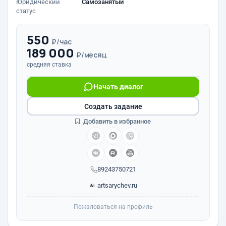
Юридический
Самозанятый
статус
550
₽/час
189 000
₽/месяц
средняя ставка
Начать диалог
Создать задание
Добавить в избранное
89243750721
artsarychev.ru
Пожаловаться на профиль