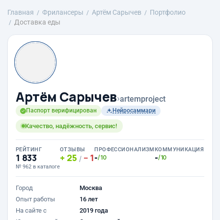
Главная
Фрилансеры
Артём Сарычев
Портфолио
Доставка еды
Артём Сарычев
›
artemproject
Паспорт верифицирован
Нейросаммари
Качество, надёжность, сервис!
РЕЙТИНГ
ОТЗЫВЫ
ПРОФЕССИОНАЛИЗМ
КОММУНИКАЦИЯ
1 833
25
1
-
-
/10
/10
/
№ 962 в каталоге
Город
Москва
Опыт работы
16 лет
На сайте с
2019 года