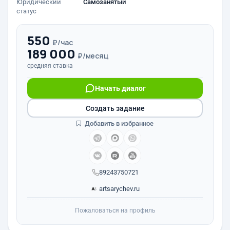
Юридический
Самозанятый
статус
550
₽/час
189 000
₽/месяц
средняя ставка
Начать диалог
Создать задание
Добавить в избранное
89243750721
artsarychev.ru
Пожаловаться на профиль