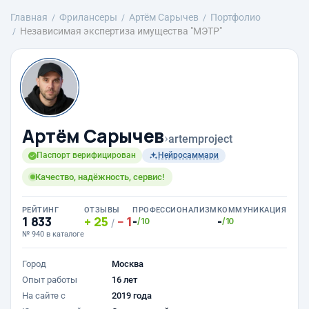
Главная
Фрилансеры
Артём Сарычев
Портфолио
Независимая экспертиза имущества "МЭТР"
Артём Сарычев
›
artemproject
Паспорт верифицирован
Нейросаммари
Качество, надёжность, сервис!
РЕЙТИНГ
ОТЗЫВЫ
ПРОФЕССИОНАЛИЗМ
КОММУНИКАЦИЯ
1 833
25
1
-
-
/10
/10
/
№ 940 в каталоге
Город
Москва
Опыт работы
16 лет
На сайте с
2019 года