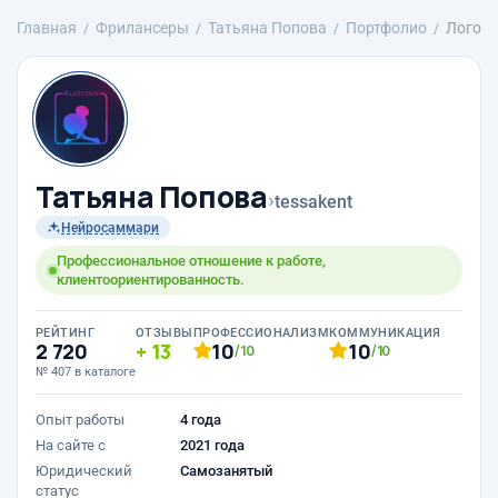
Главная
Фрилансеры
Татьяна Попова
Портфолио
Лого
Татьяна Попова
›
tessakent
Нейросаммари
Профессиональное отношение к работе,
клиентоориентированность.
РЕЙТИНГ
ОТЗЫВЫ
ПРОФЕССИОНАЛИЗМ
КОММУНИКАЦИЯ
2 720
13
10
10
/10
/10
№ 407 в каталоге
Опыт работы
4 года
На сайте с
2021 года
Юридический
Самозанятый
статус