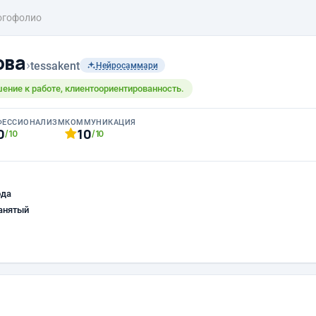
огофолио
ова
›
tessakent
Нейросаммари
ение к работе, клиентоориентированность.
ФЕССИОНАЛИЗМ
КОММУНИКАЦИЯ
0
10
/10
/10
ода
анятый