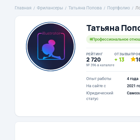
Главная
Фрилансеры
Татьяна Попова
Портфолио
Л
Татьяна Поп
Профессиональное отнош
РЕЙТИНГ
ОТЗЫВЫ
ПРО
2 720
13
1
№ 396 в каталоге
Опыт работы
4 года
На сайте с
2021 г
Юридический
Самоз
статус