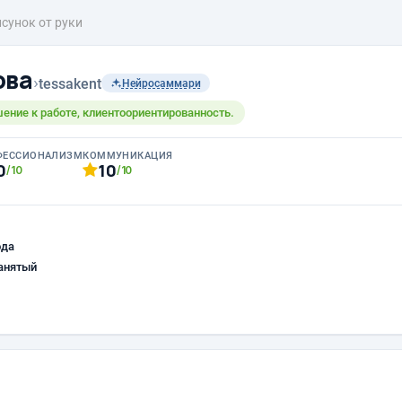
сунок от руки
ова
›
tessakent
Нейросаммари
ение к работе, клиентоориентированность.
ФЕССИОНАЛИЗМ
КОММУНИКАЦИЯ
0
10
/10
/10
ода
анятый