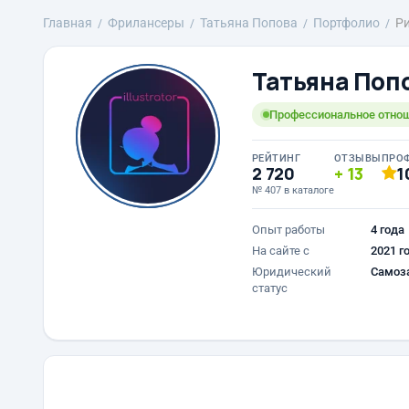
Главная
Фрилансеры
Татьяна Попова
Портфолио
Ри
Татьяна Поп
Профессиональное отнош
РЕЙТИНГ
ОТЗЫВЫ
ПРО
2 720
13
1
№ 407 в каталоге
Опыт работы
4 года
На сайте с
2021 г
Юридический
Самоз
статус