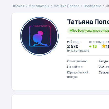
Главная
Фрилансеры
Татьяна Попова
Портфолио
И
Татьяна Поп
Профессиональное отнош
РЕЙТИНГ
ОТЗЫВЫ
ПРО
2 570
13
1
№ 424 в каталоге
Опыт работы
4 года
На сайте с
2021 г
Юридический
Самоз
статус