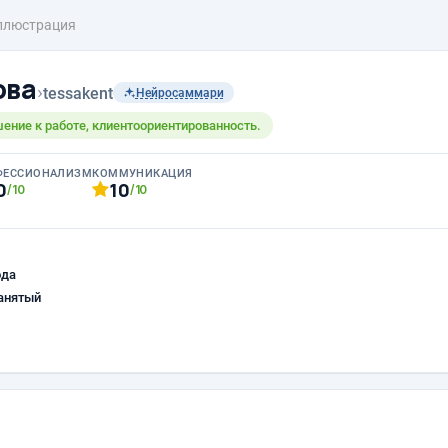
ллюстрация
ова
›
tessakent
Нейросаммари
ение к работе, клиентоориентированность.
ФЕССИОНАЛИЗМ
КОММУНИКАЦИЯ
0
10
/10
/10
ода
анятый