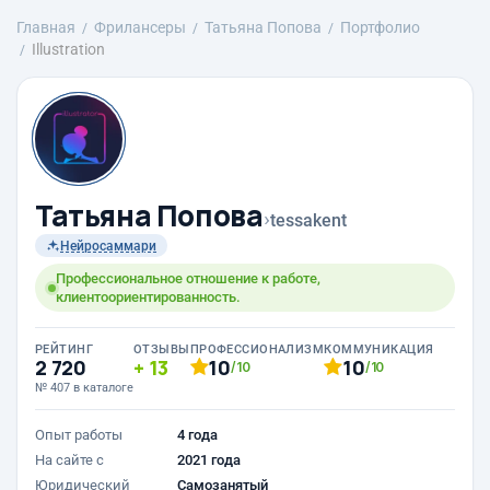
Главная
Фрилансеры
Татьяна Попова
Портфолио
Illustration
Татьяна Попова
›
tessakent
Нейросаммари
Профессиональное отношение к работе,
клиентоориентированность.
РЕЙТИНГ
ОТЗЫВЫ
ПРОФЕССИОНАЛИЗМ
КОММУНИКАЦИЯ
2 720
13
10
10
/10
/10
№ 407 в каталоге
Опыт работы
4 года
На сайте с
2021 года
Юридический
Самозанятый