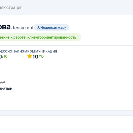
ллюстрация
ова
›
tessakent
Нейросаммари
ение к работе, клиентоориентированность.
ФЕССИОНАЛИЗМ
КОММУНИКАЦИЯ
0
10
/10
/10
ода
анятый