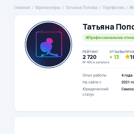
Главная
Фрилансеры
Татьяна Попова
Портфолио
И
Татьяна Поп
Профессиональное отнош
РЕЙТИНГ
ОТЗЫВЫ
ПРО
2 720
13
1
№ 405 в каталоге
Опыт работы
4 года
На сайте с
2021 г
Юридический
Самоз
статус