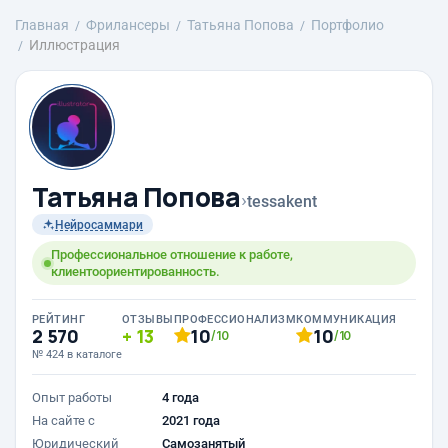
Главная
Фрилансеры
Татьяна Попова
Портфолио
Иллюстрация
Татьяна Попова
›
tessakent
Нейросаммари
Профессиональное отношение к работе,
клиентоориентированность.
РЕЙТИНГ
ОТЗЫВЫ
ПРОФЕССИОНАЛИЗМ
КОММУНИКАЦИЯ
2 570
13
10
10
/10
/10
№ 424 в каталоге
Опыт работы
4 года
На сайте с
2021 года
Юридический
Самозанятый