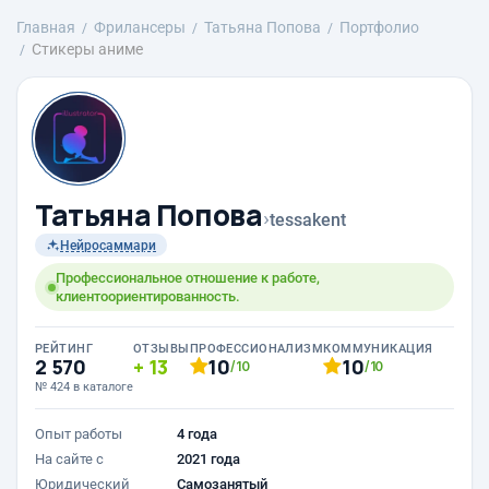
Главная
Фрилансеры
Татьяна Попова
Портфолио
Стикеры аниме
Татьяна Попова
›
tessakent
Нейросаммари
Профессиональное отношение к работе,
клиентоориентированность.
РЕЙТИНГ
ОТЗЫВЫ
ПРОФЕССИОНАЛИЗМ
КОММУНИКАЦИЯ
2 570
13
10
10
/10
/10
№ 424 в каталоге
Опыт работы
4 года
На сайте с
2021 года
Юридический
Самозанятый