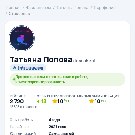
Главная
Фрилансеры
Татьяна Попова
Портфолио
Стикерпак
Татьяна Попова
›
tessakent
Нейросаммари
Профессиональное отношение к работе,
клиентоориентированность.
РЕЙТИНГ
ОТЗЫВЫ
ПРОФЕССИОНАЛИЗМ
КОММУНИКАЦИЯ
2 720
13
10
10
/10
/10
№ 398 в каталоге
Опыт работы
4 года
На сайте с
2021 года
Юридический
Самозанятый