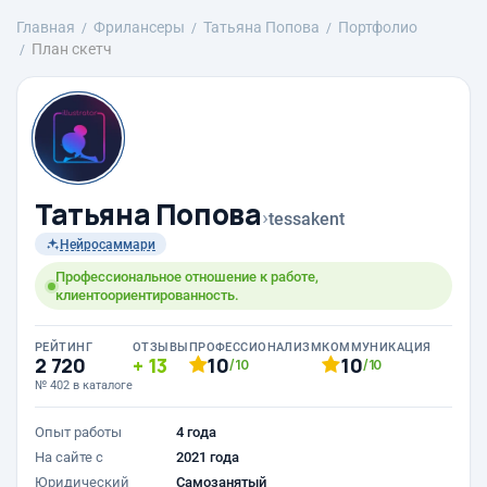
Главная
Фрилансеры
Татьяна Попова
Портфолио
План скетч
Татьяна Попова
›
tessakent
Нейросаммари
Профессиональное отношение к работе,
клиентоориентированность.
РЕЙТИНГ
ОТЗЫВЫ
ПРОФЕССИОНАЛИЗМ
КОММУНИКАЦИЯ
2 720
13
10
10
/10
/10
№ 402 в каталоге
Опыт работы
4 года
На сайте с
2021 года
Юридический
Самозанятый