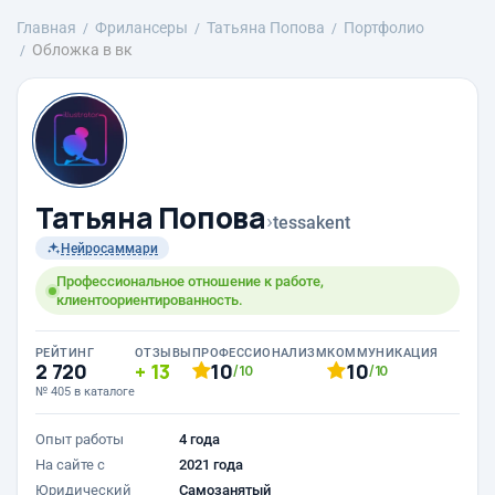
Главная
Фрилансеры
Татьяна Попова
Портфолио
Обложка в вк
Татьяна Попова
›
tessakent
Нейросаммари
Профессиональное отношение к работе,
клиентоориентированность.
РЕЙТИНГ
ОТЗЫВЫ
ПРОФЕССИОНАЛИЗМ
КОММУНИКАЦИЯ
2 720
13
10
10
/10
/10
№ 405 в каталоге
Опыт работы
4 года
На сайте с
2021 года
Юридический
Самозанятый