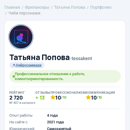
Главная
Фрилансеры
Татьяна Попова
Портфолио
Чиби персонажи
Татьяна Попова
›
tessakent
Нейросаммари
Профессиональное отношение к работе,
клиентоориентированность.
РЕЙТИНГ
ОТЗЫВЫ
ПРОФЕССИОНАЛИЗМ
КОММУНИКАЦИЯ
2 720
13
10
10
/10
/10
№ 407 в каталоге
Опыт работы
4 года
На сайте с
2021 года
Юридический
Самозанятый