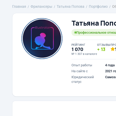
Главная
Фрилансеры
Татьяна Попова
Портфолио
О
Татьяна Поп
Профессиональное отнош
РЕЙТИНГ
ОТЗЫВЫ
ПР
1 070
13
№ 1 307 в каталоге
Опыт работы
4 года
На сайте с
2021 г
Юридический
Самоз
статус