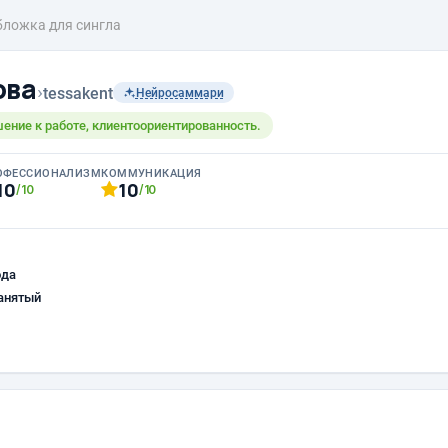
бложка для сингла
ова
›
tessakent
Нейросаммари
ение к работе, клиентоориентированность.
ОФЕССИОНАЛИЗМ
КОММУНИКАЦИЯ
10
10
/10
/10
ода
анятый