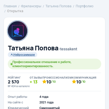
Главная
Фрилансеры
Татьяна Попова
Портфолио
Открытка
Татьяна Попова
›
tessakent
Нейросаммари
Профессиональное отношение к работе,
клиентоориентированность.
РЕЙТИНГ
ОТЗЫВЫ
ПРОФЕССИОНАЛИЗМ
КОММУНИКАЦИЯ
2 570
13
10
10
/10
/10
№ 424 в каталоге
Опыт работы
4 года
На сайте с
2021 года
Юридический
Самозанятый