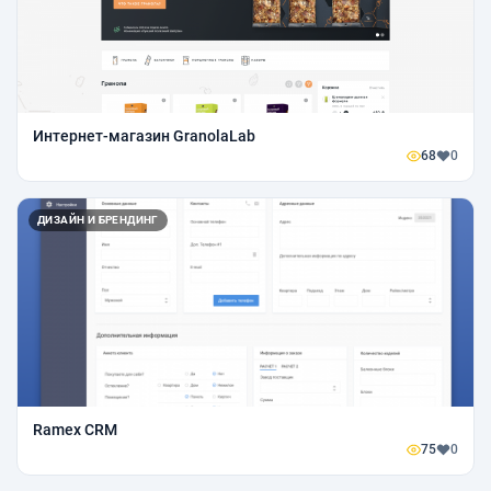
Интернет-магазин GranolaLab
68
0
ДИЗАЙН И БРЕНДИНГ
Ramex CRM
75
0