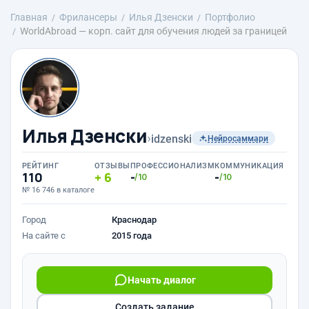
Главная
Фрилансеры
Илья Дзенски
Портфолио
WorldAbroad — корп. сайт для обучения людей за границей
Илья Дзенски
›
idzenski
Нейросаммари
РЕЙТИНГ
ОТЗЫВЫ
ПРОФЕССИОНАЛИЗМ
КОММУНИКАЦИЯ
110
6
-
-
/10
/10
№ 16 746 в каталоге
Город
Краснодар
На сайте с
2015 года
Начать диалог
Создать задание