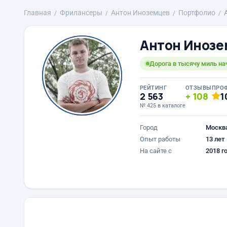
Главная
Фрилансеры
Антон Иноземцев
Портфолио
Антон Инозе
Дорога в тысячу миль на
РЕЙТИНГ
ОТЗЫВЫ
ПРО
2 563
108
1
№ 425 в каталоге
Город
Москв
Опыт работы
13 лет
На сайте с
2018 г