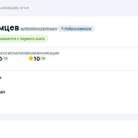
Анимация огня
мцев
›
antoninozemsev
Нейросаммари
чинается с первого шага
ФЕССИОНАЛИЗМ
КОММУНИКАЦИЯ
0
10
/10
/10
а
ода