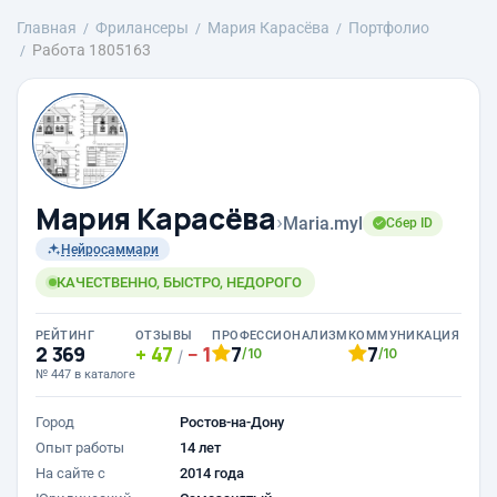
Главная
Фрилансеры
Мария Карасёва
Портфолио
Работа 1805163
Мария Карасёва
›
Maria.myl
Сбер ID
Нейросаммари
КАЧЕСТВЕННО, БЫСТРО, НЕДОРОГО
РЕЙТИНГ
ОТЗЫВЫ
ПРОФЕССИОНАЛИЗМ
КОММУНИКАЦИЯ
2 369
47
1
7
7
/10
/10
/
№ 447 в каталоге
Город
Ростов-на-Дону
Опыт работы
14 лет
На сайте с
2014 года