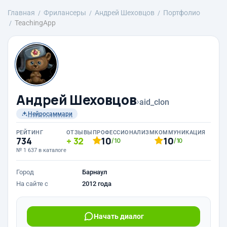
Главная
Фрилансеры
Андрей Шеховцов
Портфолио
TeachingApp
Андрей Шеховцов
›
aid_clon
Нейросаммари
РЕЙТИНГ
ОТЗЫВЫ
ПРОФЕССИОНАЛИЗМ
КОММУНИКАЦИЯ
734
32
10
10
/10
/10
№ 1 637 в каталоге
Город
Барнаул
На сайте с
2012 года
Начать диалог