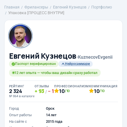
Главная
Фрилансеры
Евгений Кузнецов
Портфолио
Упаковка [ПРОЦЕСС ВНУТРИ]
Евгений Кузнецов
›
KuznecovEvgenii
Паспорт верифицирован
Нейросаммари
12 лет опыта — чтобы ваш дизайн сразу работал
РЕЙТИНГ
ОТЗЫВЫ
ПРОФЕССИОНАЛИЗМ
КОММУНИКАЦИЯ
2 324
93
1
10
10
/10
/10
/
№ 864 в каталоге
Город
Орск
Опыт работы
14 лет
На сайте с
2015 года