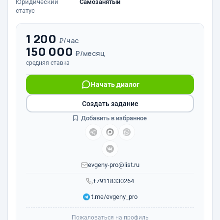
Юридический
Самозанятый
статус
1 200
₽/час
150 000
₽/месяц
средняя ставка
Начать диалог
Создать задание
Добавить в избранное
evgeny-pro@list.ru
+79118330264
t.me/evgeny_pro
Пожаловаться на профиль