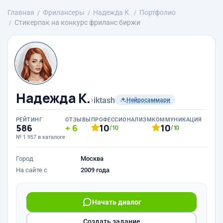
Главная
Фрилансеры
Надежда К.
Портфолио
Стикерпак на конкурс фриланс биржи
Надежда К.
›
iktash
Нейросаммари
РЕЙТИНГ
ОТЗЫВЫ
ПРОФЕССИОНАЛИЗМ
КОММУНИКАЦИЯ
586
6
10
10
/10
/10
№ 1 957 в каталоге
Город
Москва
На сайте с
2009 года
Начать диалог
Создать задание