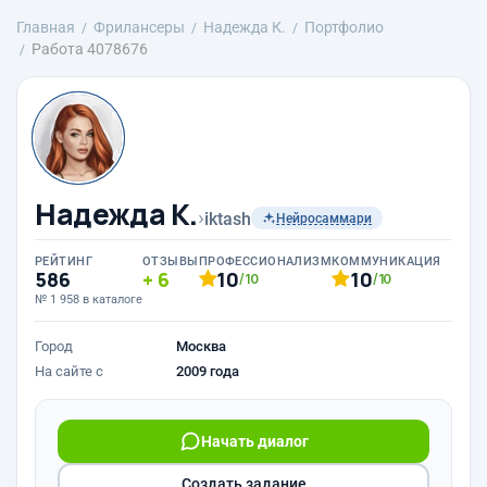
Главная
Фрилансеры
Надежда К.
Портфолио
Работа 4078676
Надежда К.
›
iktash
Нейросаммари
РЕЙТИНГ
ОТЗЫВЫ
ПРОФЕССИОНАЛИЗМ
КОММУНИКАЦИЯ
586
6
10
10
/10
/10
№ 1 958 в каталоге
Город
Москва
На сайте с
2009 года
Начать диалог
Создать задание