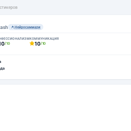
стикеров
tash
Нейросаммари
ОФЕССИОНАЛИЗМ
КОММУНИКАЦИЯ
10
10
/10
/10
а
ода