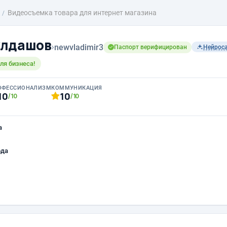
Видеосъемка товара для интернет магазина
улдашов
›
newvladimir3
Паспорт верифицирован
Нейрос
ля бизнеса!
ОФЕССИОНАЛИЗМ
КОММУНИКАЦИЯ
10
10
/10
/10
а
ода