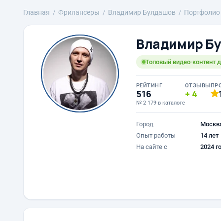
Главная
Фрилансеры
Владимир Булдашов
Портфолио
Владимир Б
Топовый видео-контент д
РЕЙТИНГ
ОТЗЫВЫ
ПР
516
4
№ 2 179 в каталоге
Город
Москв
Опыт работы
14 лет
На сайте с
2024 г